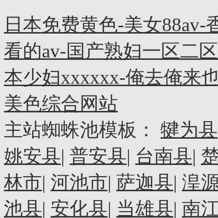
日本免费黄色-美女88av
看的av-国产熟妇一区二区三
本少妇xxxxxx-俺去俺来
美色综合网站
主站蜘蛛池模板：
犍为县
姚安县
|
普安县
|
台南县
|
林市
|
河池市
|
萨迦县
|
湟
池县
|
安化县
|
当雄县
|
南