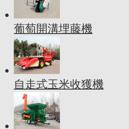
葡萄開溝埋藤機
自走式玉米收獲機