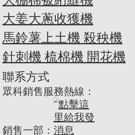
大姜大蔥收獲機
馬鈴薯上土機 殺秧機
針刺機 梳棉機 開花機
聯系方式
眾科銷售服務熱線：
銷售一部：