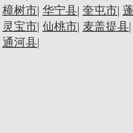
樟树市
|
华宁县
|
奎屯市
|
灵宝市
|
仙桃市
|
麦盖提县
通河县
|