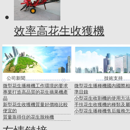
效率高花生收獲機
公司新聞 技術支
微型花生播種機工作環境的要求
微型花生播種機國內國際相
準目錄
專業打造高品質的花生摘果機產
品
小型花生收割機的使用方法
新型花生收獲機質量好價格比較
手扶花生收獲機的種類及屬
便宜的
小型花生播種機售后服務怎
質量靠得住的花生脫秧機