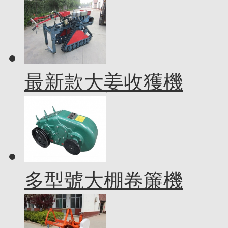
最新款大姜收獲機
多型號大棚卷簾機