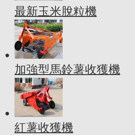
最新玉米脫粒機
加強型馬鈴薯收獲機
紅薯收獲機