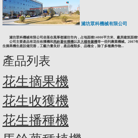
濰坊眾科機械有限公司
濰坊眾科機械有限公司坐落在風箏都濰坊市內，占地面積14000平方米、廠房建筑面積9
公司主要產品有花生收獲機和
馬鈴薯收獲機
以及
大棚卷簾機
等一些列農業機械。200
生摘果機生產設備完善，工藝力量良好，產品種類多、品種全，除了多種農作物...
產品列表
花生摘果機
花生收獲機
花生播種機