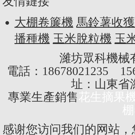
友情鏈接
大棚卷簾機
馬鈴薯收獲
播種機
玉米脫粒機
玉
濰坊眾科機械
電話：18678021235 156
址：山東省
專業生產銷售
花生摘果
棚
感谢您访问我们的网站，