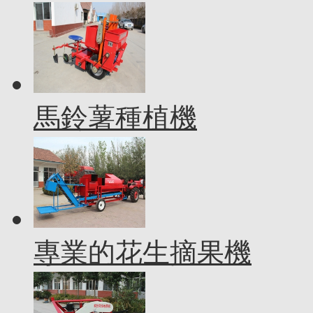
馬鈴薯種植機
專業的花生摘果機