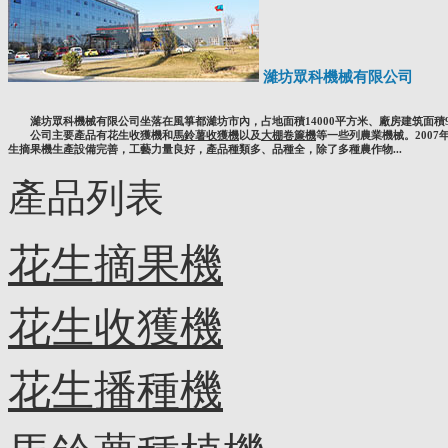
濰坊眾科機械有限公司
濰坊眾科機械有限公司坐落在風箏都濰坊市內，占地面積14000平方米、廠房建筑面積9
公司主要產品有花生收獲機和
馬鈴薯收獲機
以及
大棚卷簾機
等一些列農業機械。200
生摘果機生產設備完善，工藝力量良好，產品種類多、品種全，除了多種農作物...
產品列表
花生摘果機
花生收獲機
花生播種機