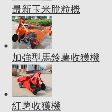
最新玉米脫粒機
加強型馬鈴薯收獲機
紅薯收獲機