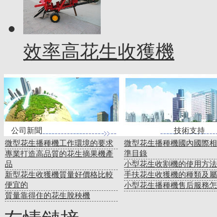
效率高花生收獲機
公司新聞 技術支
微型花生播種機工作環境的要求
微型花生播種機國內國際相
準目錄
專業打造高品質的花生摘果機產
品
小型花生收割機的使用方法
新型花生收獲機質量好價格比較
手扶花生收獲機的種類及屬
便宜的
小型花生播種機售后服務怎
質量靠得住的花生脫秧機