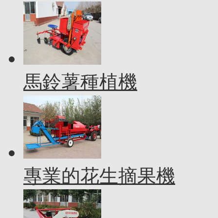
馬鈴薯種植機
專業的花生摘果機