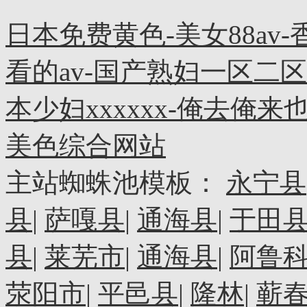
日本免费黄色-美女88av
看的av-国产熟妇一区二区三
本少妇xxxxxx-俺去俺来
美色综合网站
主站蜘蛛池模板：
永宁县
县
|
萨嘎县
|
通海县
|
于田
县
|
莱芜市
|
通海县
|
阿鲁
荥阳市
|
平邑县
|
隆林
|
蕲