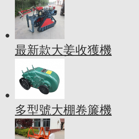
最新款大姜收獲機
多型號大棚卷簾機