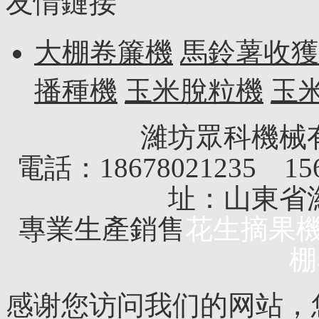
友情鏈接
大棚卷簾機
馬鈴薯收獲
播種機
玉米脫粒機
玉
濰坊眾科機械
電話：18678021235 156
址：山東省
專業生產銷售
花生摘果
棚
感谢您访问我们的网站，