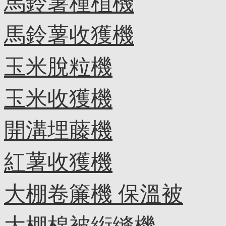
馬鈴薯種植機
馬鈴薯收獲機
玉米脫粒機
玉米收獲機
開溝埋藤機
紅薯收獲機
大棚卷簾機 保溫被
大棚棉被絎縫機