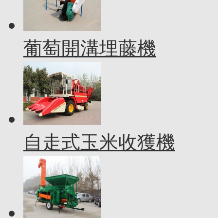
葡萄開溝埋藤機
自走式玉米收獲機