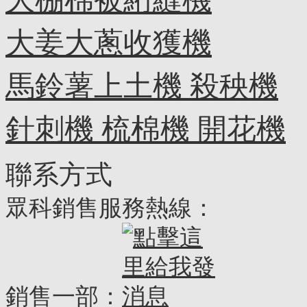
大姜大蔥收獲機
馬鈴薯上土機 殺秧機
針刺機 梳棉機 開花機
聯系方式
眾科銷售服務熱線：
銷售一部：